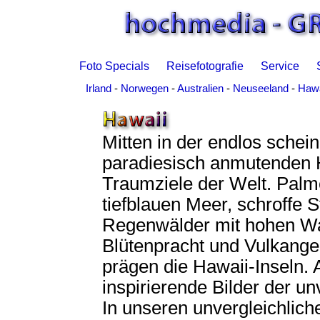
Foto Specials
Reisefotografie
Service
Irland
-
Norwegen
-
Australien
-
Neuseeland
-
Hawa
Mitten in der endlos schei
paradiesisch anmutenden H
Traumziele der Welt. Pa
tiefblauen Meer, schroffe 
Regenwälder mit hohen Wa
Blütenpracht und Vulkangeb
prägen die Hawaii-Inseln. 
inspirierende Bilder der un
In unseren unvergleichlic